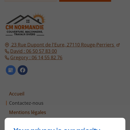
23 Rue Dupont de l'Eure,
27110
Rouge-Perriers
David : 06 50 57 83 00
Gregory : 06 14 55 82 76
Accueil
Contactez-nous
Mentions légales
Plan du site