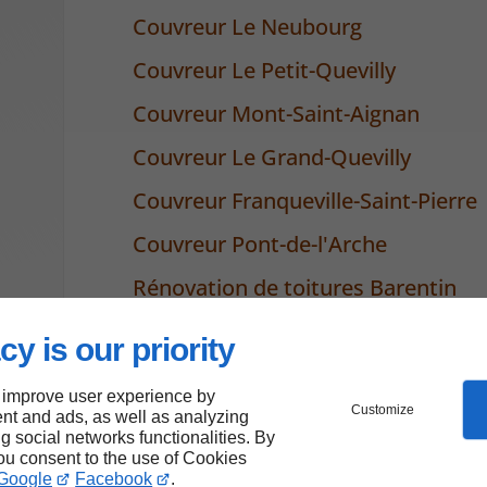
Couvreur Le Neubourg
Couvreur Le Petit-Quevilly
Couvreur Mont-Saint-Aignan
Couvreur Le Grand-Quevilly
Couvreur Franqueville-Saint-Pierre
Couvreur Pont-de-l'Arche
Rénovation de toitures Barentin
Rénovation de toitures Épinay
cy is our priority
Rénovation de toitures Déville-lès
 improve user experience by
Customize
Rénovation de toitures Maromme
nt and ads, as well as analyzing
ng social networks functionalities. By
Rénovation de toitures Le Neubou
you consent to the use of Cookies
Google
Facebook
.