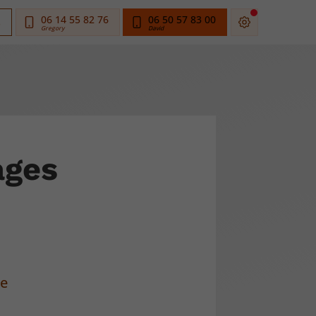
06 14 55 82 76
06 50 57 83 00
s
ages
re