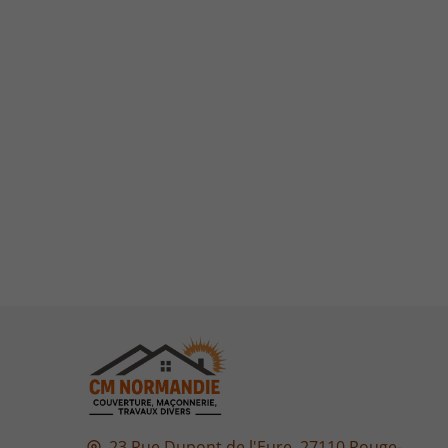
23 Rue Dupont de l'Eure,
27110
Rouge-