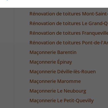
Rénovation de toitures Le Petit-Que
Rénovation de toitures Mont-Saint
Rénovation de toitures Le Grand-Qu
Rénovation de toitures Franqueville
Rénovation de toitures Pont-de-l'A
Maçonnerie Barentin
Maçonnerie Épinay
Maçonnerie Déville-lès-Rouen
Maçonnerie Maromme
Maçonnerie Le Neubourg
Maçonnerie Le Petit-Quevilly