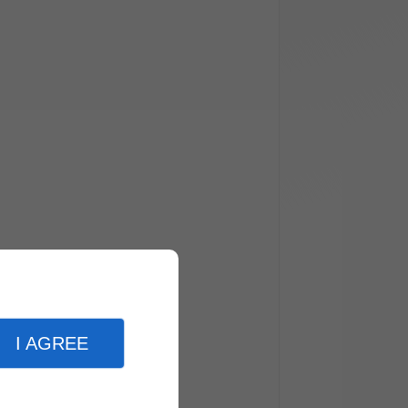
-Rouen
I AGREE
rg