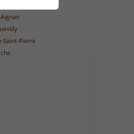
villy
-Aignan
evilly
-Saint-Pierre
rche