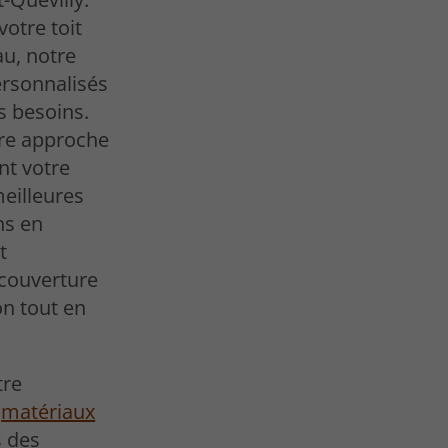
otre toit
au, notre
ersonnalisés
s besoins.
tre approche
nt votre
eilleures
ns en
t
 couverture
n tout en
tre
s
matériaux
s des