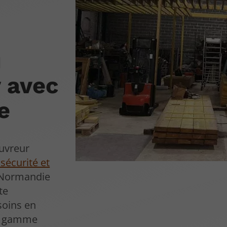
u
y avec
e
ouvreur
sécurité et
 Normandie
te
soins en
ne gamme