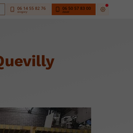
06 14 55 82 76
06 50 57 83 00
s
uevilly