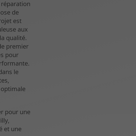
a réparation
pose de
ojet est
uleuse aux
a qualité.
de premier
es pour
erformante.
dans le
tes,
n optimale
er pour une
lly,
é et une