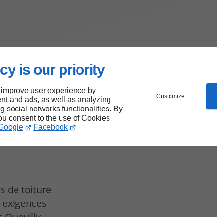
cy is our priority
esure
 improve user experience by
illy
Customize
nt and ads, as well as analyzing
ng social networks functionalities. By
you consent to the use of Cookies
Google
Facebook
.
s de toiture
s exigences
-Quevilly.