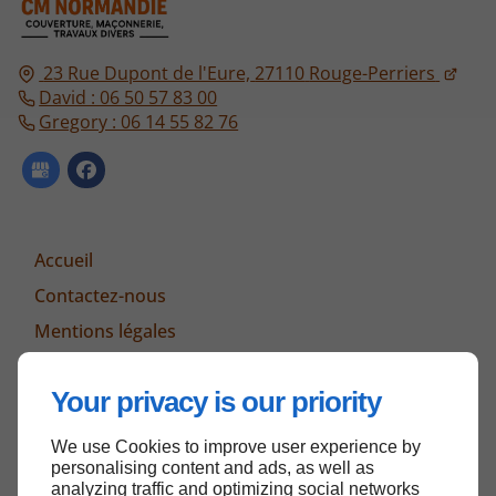
23 Rue Dupont de l'Eure,
27110
Rouge-Perriers
David : 06 50 57 83 00
Gregory : 06 14 55 82 76
Accueil
Contactez-nous
Mentions légales
Plan du site
Your privacy is our priority
We use Cookies to improve user experience by
Haut de page
personalising content and ads, as well as
analyzing traffic and optimizing social networks