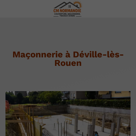
Maçonnerie à Déville-lès-
Rouen